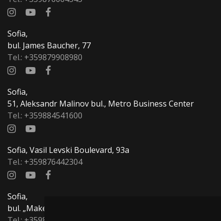
Sofia,
bul. James Baucher, 77
Tel.:
+359879908980
Sofia,
51, Aleksandr Malinov bul., Metro Business Center
Tel.:
+359884541600
Sofia, Vasil Levski Boulevard, 93а
Tel.:
+359876442304
Sofia,
bul. „Makedonia“, 33
Tel.:
+359877700705