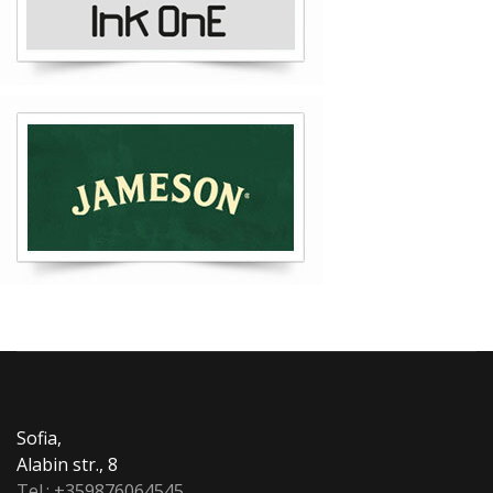
Sofia,
Alabin str., 8
Tel.:
+359876064545