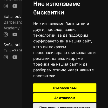
Ние използваме
бисквитки
Sofia, bul. Todor Aleksandrov, 137
Barbershop:
+359878815596
,
Ние използваме бисквитки и
Academy:
+359879557704
други, проследяващи,
технологии, за да подобрим
сърфирането ви в нашия сайт,
Sofia, bul. Aleksandr Dondukov, 88
като ви покажем
Tel.:
+359876533007
персонализирано съдържание и
реклами, да анализираме
трафика на нашия сайт и да
разберем откъде идват нашите
Important pages
посетители.
Съгласен съм
Cookies
Аз отказвам
Terms and conditions
Промяна на предпочитанията