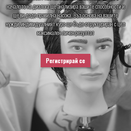
началото на диалога ще анализира вашите способности и
ще ви даде правилна насока. Въз основа на вашите
нужди, индивидуалният курс ще бъде структуриран с цел
максимален личен резултат
Регистрирай се