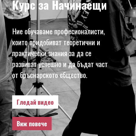
Курс за Начинаещи
Ние обучаваме професионалисти,
които придобиват теоретични и
практически знания за да се
развиват успешно и да бъдат част
от бръснарското общество.
Гледай видео
Виж повече