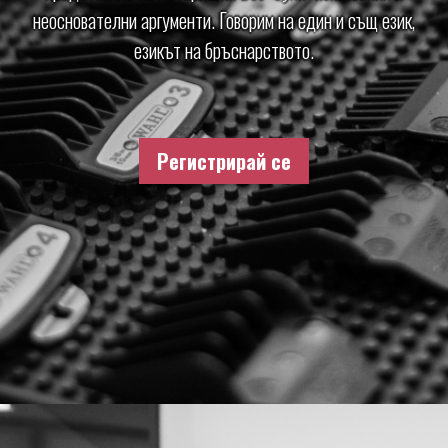
неоснователни аргументи. Говорим на един и същ език,
езикът на бръснарството.
Регистрирай се