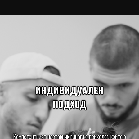
ИНДИВИДУАЛЕН
ПОДХОД
Компетентният наставник винаги е психолог, който в