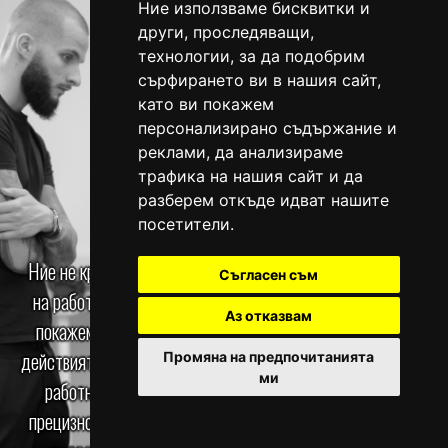
Ние използваме бисквитки и
други, проследяващи,
технологии, за да подобрим
сърфирането ви в нашия сайт,
като ви покажем
персонализирано съдържание и
КУЛТУРА НА
реклами, да анализираме
трафика на нашия сайт и да
ПРОФЕСИЯТА
разберем откъде идват нашите
посетители.
Ние не крием от вас информация и нямаме тайни методи
Съгласен съм
на работа в Head Hunters Barbershop. Напротив, ще ви
Аз отказвам
покажем правилната позиция, последователността на
действията по време на работа, начини за съкращаване на
Промяна на предпочитанията
ми
работния процес без загуба на качество в услугите,
прецизно бръснене без дразнене на кожата и още много