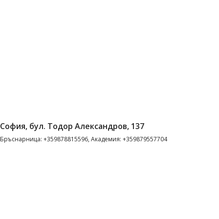
София, бул. Тодор Александров, 137
Бръснарница: +359878815596, Академия: +359879557704