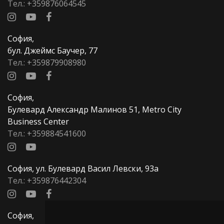
Тел.:
+359876064545
София,
бул. Джеймс Баучер, 77
Тел.:
+359879908980
София,
Булевард Александр Малинов 51, Metro City
Business Center
Тел.:
+359884541600
София, ул. Булевард Васил Левски, 93а
Тел.:
+359876442304
София,