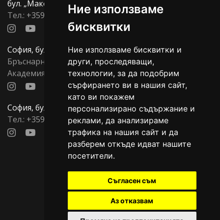
бул. „Македония“, 33
Ние използваме
Тел.:
+359877700705
бисквитки
София, бул. Тодор Александров, 137
Ние използваме бисквитки и
Бръснарница:
+359878815596
,
други, проследяващи,
Академия:
+359879557704
технологии, за да подобрим
сърфирането ви в нашия сайт,
като ви покажем
София, бул. Александр Дондуков, 88
персонализирано съдържание и
Тел.:
+359876533007
реклами, да анализираме
трафика на нашия сайт и да
разберем откъде идват нашите
посетители.
Важни страници
Съгласен съм
Бисквитки
Аз отказвам
Общи условия