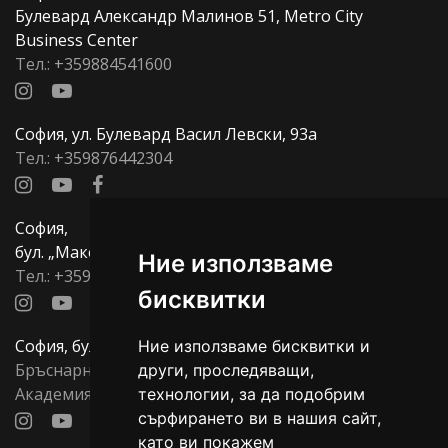
Булевард Александр Малинов 51, Metro City
Business Center
Тел.:
+359884541600
София, ул. Булевард Васил Левски, 93а
Тел.:
+359876442304
София,
бул. „Македония“, 33
Ние използваме
Тел.:
+359877700705
бисквитки
София, бул. Тодор Александров, 137
Ние използваме бисквитки и
Бръснарница:
+359878815596
,
други, проследяващи,
Академия:
+359879557704
технологии, за да подобрим
сърфирането ви в нашия сайт,
като ви покажем